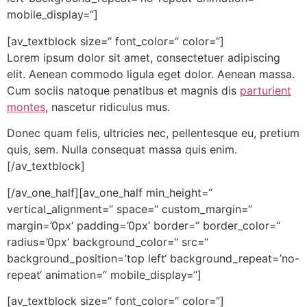
mobile_display=“]
[av_textblock size=“ font_color=“ color=“]
Lorem ipsum dolor sit amet, consectetuer adipiscing
elit. Aenean commodo ligula eget dolor. Aenean massa.
Cum sociis natoque penatibus et magnis dis
parturient
montes
, nascetur ridiculus mus.
Donec quam felis, ultricies nec, pellentesque eu, pretium
quis, sem. Nulla consequat massa quis enim.
[/av_textblock]
[/av_one_half][av_one_half min_height=“
vertical_alignment=“ space=“ custom_margin=“
margin=’0px‘ padding=’0px‘ border=“ border_color=“
radius=’0px‘ background_color=“ src=“
background_position=’top left‘ background_repeat=’no-
repeat‘ animation=“ mobile_display=“]
[av_textblock size=“ font_color=“ color=“]