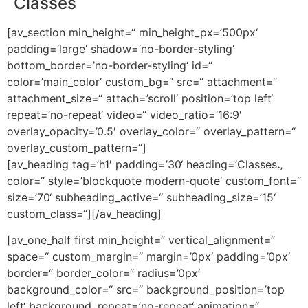
Classes
[av_section min_height=“ min_height_px=’500px‘
padding=’large‘ shadow=’no-border-styling‘
bottom_border=’no-border-styling‘ id=“
color=’main_color‘ custom_bg=“ src=“ attachment=“
attachment_size=“ attach=’scroll‘ position=’top left‘
repeat=’no-repeat‘ video=“ video_ratio=’16:9′
overlay_opacity=’0.5′ overlay_color=“ overlay_pattern=“
overlay_custom_pattern=“]
[av_heading tag=’h1′ padding=’30‘ heading=’Classes
.
‚
color=“ style=’blockquote modern-quote‘ custom_font=“
size=’70‘ subheading_active=“ subheading_size=’15‘
custom_class=“][/av_heading]
[av_one_half first min_height=“ vertical_alignment=“
space=“ custom_margin=“ margin=’0px‘ padding=’0px‘
border=“ border_color=“ radius=’0px‘
background_color=“ src=“ background_position=’top
left‘ background_repeat=’no-repeat‘ animation=“