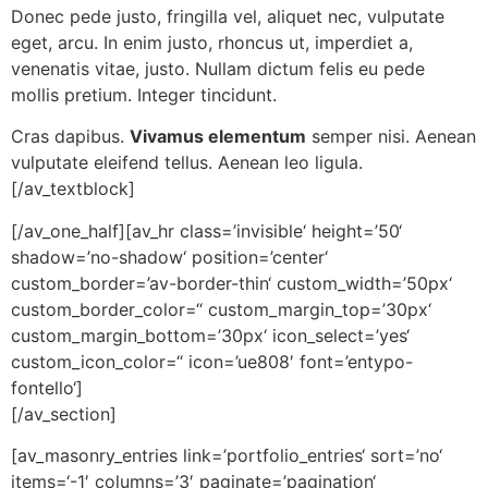
Donec pede justo, fringilla vel, aliquet nec, vulputate
eget, arcu. In enim justo, rhoncus ut, imperdiet a,
venenatis vitae, justo. Nullam dictum felis eu pede
mollis pretium. Integer tincidunt.
Cras dapibus.
Vivamus elementum
semper nisi. Aenean
vulputate eleifend tellus. Aenean leo ligula.
[/av_textblock]
[/av_one_half][av_hr class=’invisible‘ height=’50‘
shadow=’no-shadow‘ position=’center‘
custom_border=’av-border-thin‘ custom_width=’50px‘
custom_border_color=“ custom_margin_top=’30px‘
custom_margin_bottom=’30px‘ icon_select=’yes‘
custom_icon_color=“ icon=’ue808′ font=’entypo-
fontello‘]
[/av_section]
[av_masonry_entries link=’portfolio_entries‘ sort=’no‘
items=‘-1′ columns=’3′ paginate=’pagination‘